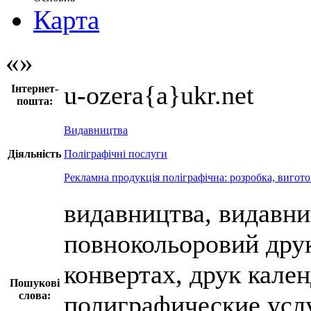
Карта
u-ozera{a}ukr.net
Інтернет-
пошта:
Видавництва
Діяльність
Поліграфічні послуги
Рекламна продукція поліграфічна: розробка, вигот
видавництва, видавни
повнокольоровий друк,
конвертах, друк кален
Пошукові
слова:
полиграфические услу