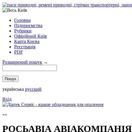
Головна
Підприємства
Рубрики
Офіційний Київ
Карта Києва
Реєстрація
PDF
Розширений пошук
→
українська
русский
Вхід
РОСЬАВІА АВІАКОМПАНІЯ