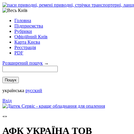
Головна
Підприємства
Рубрики
Офіційний Київ
Карта Києва
Реєстрація
PDF
Розширений пошук
→
українська
русский
Вхід
АФК УКРАЇНА ТОВ