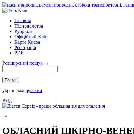
Головна
Підприємства
Рубрики
Офіційний Київ
Карта Києва
Реєстрація
PDF
Розширений пошук
→
українська
русский
Вхід
ОБЛАСНИЙ ШКІРНО-ВЕНЕ