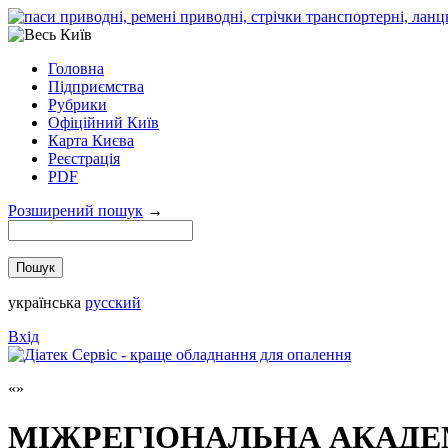
Головна
Підприємства
Рубрики
Офіційний Київ
Карта Києва
Реєстрація
PDF
Розширений пошук
→
українська
русский
Вхід
МІЖРЕГІОНАЛЬНА АКАДЕ