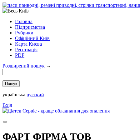
Головна
Підприємства
Рубрики
Офіційний Київ
Карта Києва
Реєстрація
PDF
Розширений пошук
→
українська
русский
Вхід
ФАРТ ФІРМА ТОВ