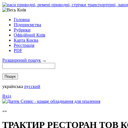
Головна
Підприємства
Рубрики
Офіційний Київ
Карта Києва
Реєстрація
PDF
Розширений пошук
→
українська
русский
Вхід
ТРАКТИР РЕСТОРАН ТОВ 