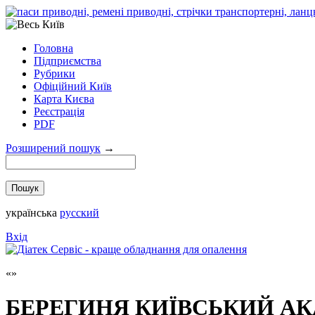
Головна
Підприємства
Рубрики
Офіційний Київ
Карта Києва
Реєстрація
PDF
Розширений пошук
→
українська
русский
Вхід
БЕРЕГИНЯ КИЇВСЬКИЙ АК