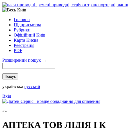
Головна
Підприємства
Рубрики
Офіційний Київ
Карта Києва
Реєстрація
PDF
Розширений пошук
→
українська
русский
Вхід
АПТЕКА ТОВ ЛІДІЯ І К