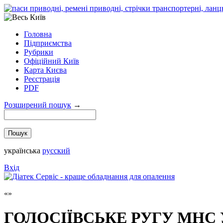
Головна
Підприємства
Рубрики
Офіційний Київ
Карта Києва
Реєстрація
PDF
Розширений пошук
→
українська
русский
Вхід
ГОЛОСІЇВСЬКЕ РУГУ МНС 