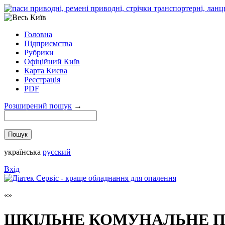
Головна
Підприємства
Рубрики
Офіційний Київ
Карта Києва
Реєстрація
PDF
Розширений пошук
→
українська
русский
Вхід
ШКІЛЬНЕ КОМУНАЛЬНЕ 