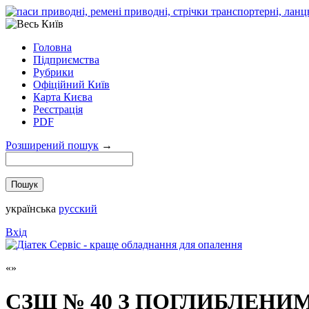
Головна
Підприємства
Рубрики
Офіційний Київ
Карта Києва
Реєстрація
PDF
Розширений пошук
→
українська
русский
Вхід
СЗШ № 40 З ПОГЛИБЛЕНИ