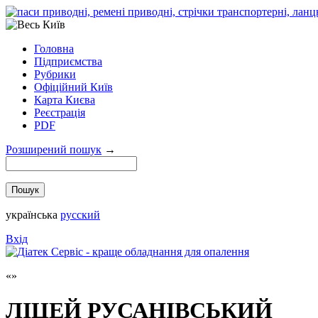
Головна
Підприємства
Рубрики
Офіційний Київ
Карта Києва
Реєстрація
PDF
Розширений пошук
→
українська
русский
Вхід
ЛІЦЕЙ РУСАНІВСЬКИЙ