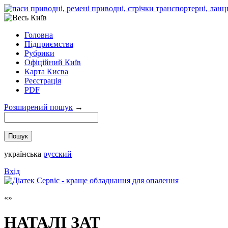
Головна
Підприємства
Рубрики
Офіційний Київ
Карта Києва
Реєстрація
PDF
Розширений пошук
→
українська
русский
Вхід
НАТАЛІ ЗАТ