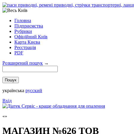
Головна
Підприємства
Рубрики
Офіційний Київ
Карта Києва
Реєстрація
PDF
Розширений пошук
→
українська
русский
Вхід
МАГАЗИН №626 ТОВ