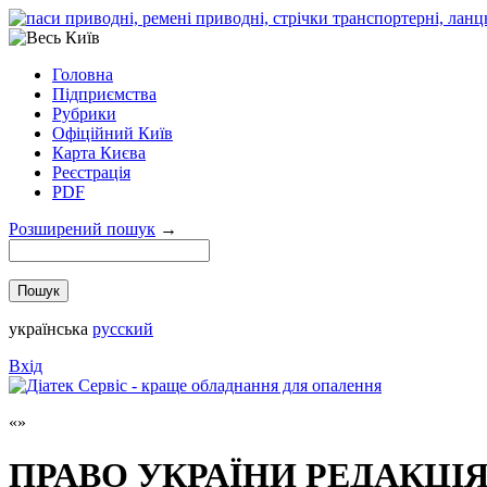
Головна
Підприємства
Рубрики
Офіційний Київ
Карта Києва
Реєстрація
PDF
Розширений пошук
→
українська
русский
Вхід
ПРАВО УКРАЇНИ РЕДАКЦІ