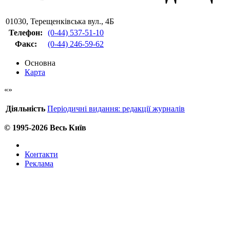
01030
,
Терещенківська вул., 4Б
Телефон:
(0-44) 537-51-10
Факс
:
(0-44) 246-59-62
Основна
Карта
Діяльність
Періодичні видання: редакції журналів
© 1995-2026 Весь Київ
Контакти
Реклама