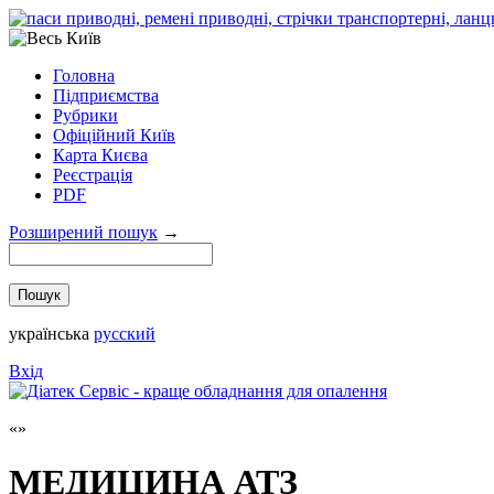
Головна
Підприємства
Рубрики
Офіційний Київ
Карта Києва
Реєстрація
PDF
Розширений пошук
→
українська
русский
Вхід
МЕДИЦИНА АТЗ