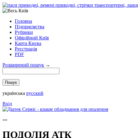
Головна
Підприємства
Рубрики
Офіційний Київ
Карта Києва
Реєстрація
PDF
Розширений пошук
→
українська
русский
Вхід
ПОДОЛІЯ АТК