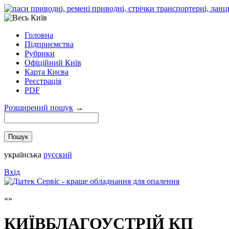
Головна
Підприємства
Рубрики
Офіційний Київ
Карта Києва
Реєстрація
PDF
Розширений пошук
→
українська
русский
Вхід
КИЇВБЛАГОУСТРІЙ КП