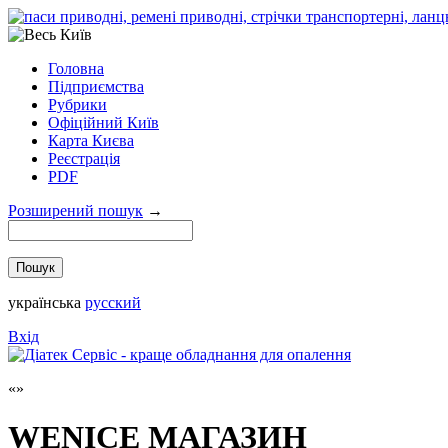
Головна
Підприємства
Рубрики
Офіційний Київ
Карта Києва
Реєстрація
PDF
Розширений пошук
→
українська
русский
Вхід
WENICE МАГАЗИН