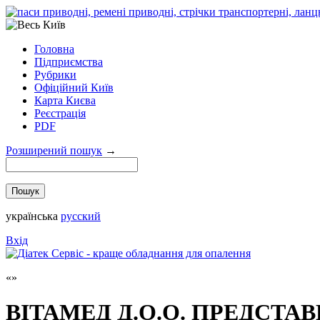
Головна
Підприємства
Рубрики
Офіційний Київ
Карта Києва
Реєстрація
PDF
Розширений пошук
→
українська
русский
Вхід
ВІТАМЕД Д.О.О. ПРЕДСТА