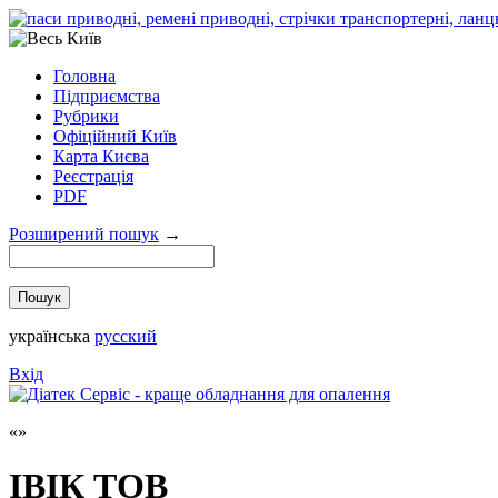
Головна
Підприємства
Рубрики
Офіційний Київ
Карта Києва
Реєстрація
PDF
Розширений пошук
→
українська
русский
Вхід
ІВІК ТОВ