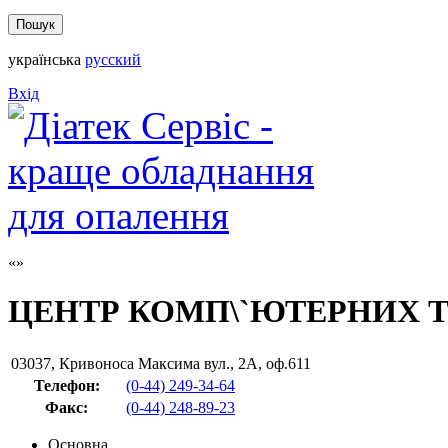
українська
русский
Вхід
ЦЕНТР КОМП\`ЮТЕРНИХ 
03037
,
Кривоноса Максима вул., 2А, оф.611
Телефон:
(0-44) 249-34-64
Факс
:
(0-44) 248-89-23
Основна