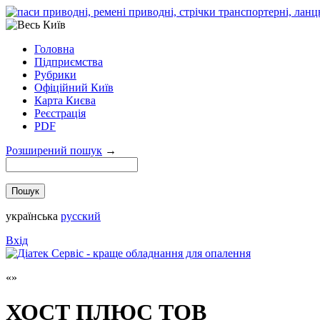
Головна
Підприємства
Рубрики
Офіційний Київ
Карта Києва
Реєстрація
PDF
Розширений пошук
→
українська
русский
Вхід
ХОСТ ПЛЮС ТОВ