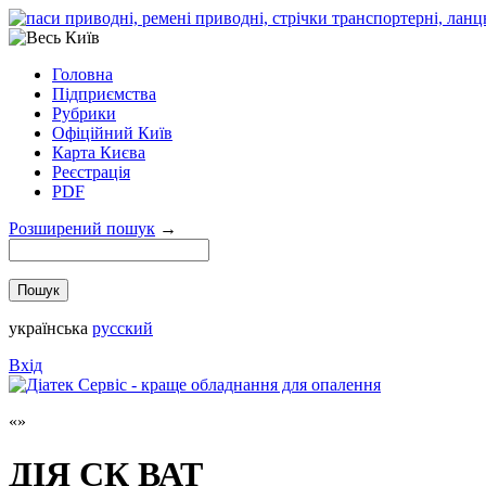
Головна
Підприємства
Рубрики
Офіційний Київ
Карта Києва
Реєстрація
PDF
Розширений пошук
→
українська
русский
Вхід
ДІЯ СК ВАТ