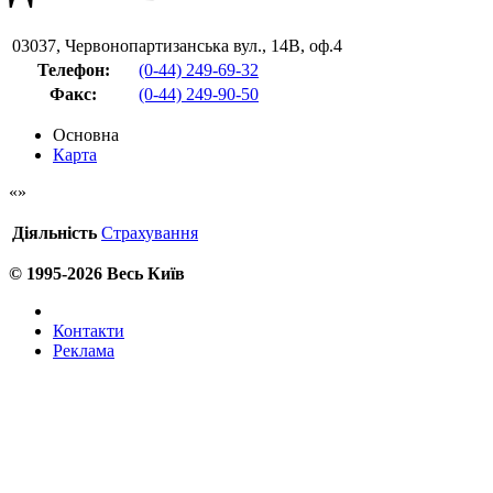
03037
,
Червонопартизанська вул., 14В, оф.4
Телефон:
(0-44) 249-69-32
Факс
:
(0-44) 249-90-50
Основна
Карта
Діяльність
Страхування
© 1995-2026 Весь Київ
Контакти
Реклама