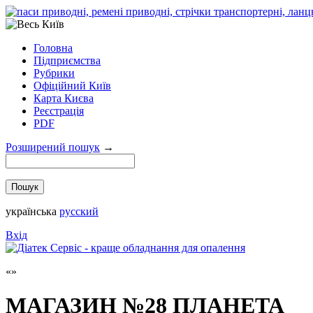
Головна
Підприємства
Рубрики
Офіційний Київ
Карта Києва
Реєстрація
PDF
Розширений пошук
→
українська
русский
Вхід
МАГАЗИН №28 ПЛАНЕТА