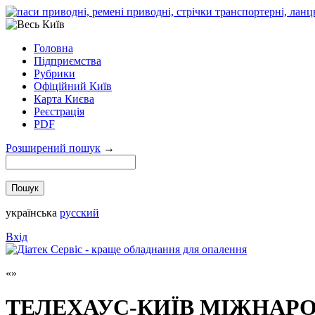
Головна
Підприємства
Рубрики
Офіційний Київ
Карта Києва
Реєстрація
PDF
Розширений пошук
→
українська
русский
Вхід
ТЕЛЕХАУС-КИЇВ МІЖНАР