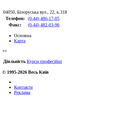
04050
,
Білоруська вул., 22, к.318
Телефон:
(0-44) 486-17-05
Факс
:
(0-44) 482-03-96
Основна
Карта
Діяльність
Курси професійні
© 1995-2026 Весь Київ
Контакти
Реклама