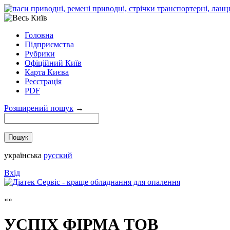
Головна
Підприємства
Рубрики
Офіційний Київ
Карта Києва
Реєстрація
PDF
Розширений пошук
→
українська
русский
Вхід
УСПІХ ФІРМА ТОВ