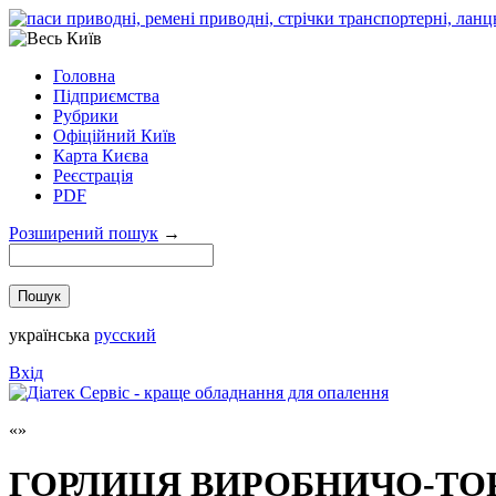
Головна
Підприємства
Рубрики
Офіційний Київ
Карта Києва
Реєстрація
PDF
Розширений пошук
→
українська
русский
Вхід
ГОРЛИЦЯ ВИРОБНИЧО-ТОР