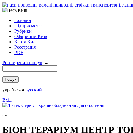
Головна
Підприємства
Рубрики
Офіційний Київ
Карта Києва
Реєстрація
PDF
Розширений пошук
→
українська
русский
Вхід
БІОН ТЕРАРІУМ ЦЕНТР ТО