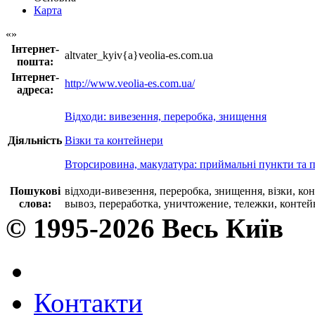
Карта
Інтернет-
altvater_kyiv{a}veolia-es.com.ua
пошта:
Інтернет-
http://www.veolia-es.com.ua/
адреса:
Відходи: вивезення, переробка, знищення
Діяльність
Візки та контейнери
Вторсировина, макулатура: приймальні пункти та 
Пошукові
відходи-вивезення, переробка, знищення, візки, к
слова:
вывоз, переработка, уничтожение, тележки, контей
© 1995-2026 Весь Київ
Контакти