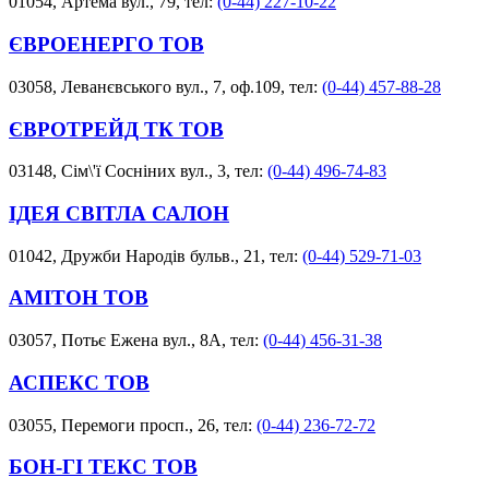
01054, Артема вул., 79, тел:
(0-44) 227-10-22
ЄВРОЕНЕРГО ТОВ
03058, Леванєвського вул., 7, оф.109, тел:
(0-44) 457-88-28
ЄВРОТРЕЙД ТК ТОВ
03148, Сім\'ї Сосніних вул., 3, тел:
(0-44) 496-74-83
ІДЕЯ СВІТЛА САЛОН
01042, Дружби Народів бульв., 21, тел:
(0-44) 529-71-03
АМІТОН ТОВ
03057, Потьє Ежена вул., 8А, тел:
(0-44) 456-31-38
АСПЕКС ТОВ
03055, Перемоги просп., 26, тел:
(0-44) 236-72-72
БОН-ГІ ТЕКС ТОВ