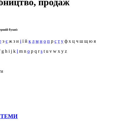
бництво, продаж
ершій букві:
е
э
є
ж з и
і
ї й
к
л
м
н
о
п
р
с
т
у
ф х ц ч ш щ ю я
 g h i j k
l
m n
o
p q r
s
t u v w x y z
ти
СТЕМИ