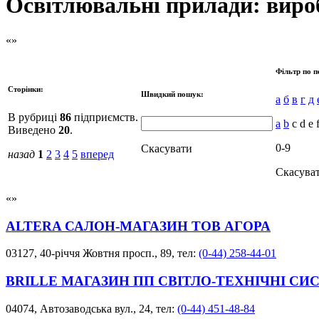
Освітлювальні прилади: виро
Фільтр по п
Сторінки:
Швидкий пошук:
а
б
в
г
д
В рубриці
86
підприємств.
a
b
c d e f
Виведено
20
.
0-9
Скасувати
назад
1
2
3
4
5
вперед
Скасува
ALTERA САЛОН-МАГАЗИН ТОВ АГОРА
03127, 40-річчя Жовтня просп., 89, тел:
(0-44) 258-44-01
BRILLE МАГАЗИН ПП СВІТЛО-ТЕХНІЧНІ СИ
04074, Автозаводська вул., 24, тел:
(0-44) 451-48-84