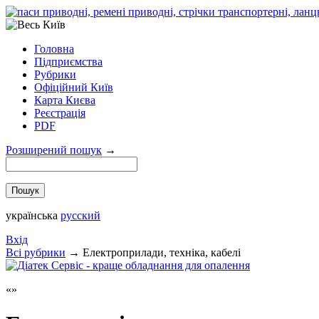
Головна
Підприємства
Рубрики
Офіційний Київ
Карта Києва
Реєстрація
PDF
Розширений пошук
→
українська
русский
Вхід
Всi рубрики
→
Електроприлади, техніка, кабелі