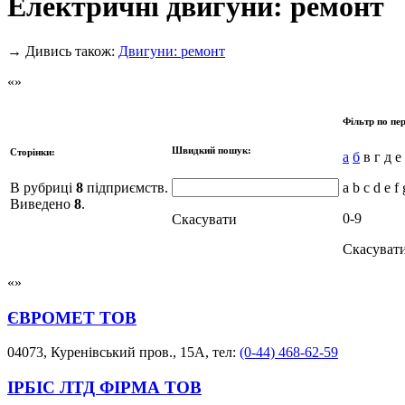
Електричні двигуни: ремонт
→
Дивись також:
Двигуни: ремонт
Фільтр по пер
Швидкий пошук:
Сторінки:
а
б
в г д е
В рубриці
8
підприємств.
a b c d e f 
Виведено
8
.
0-9
Скасувати
Скасуват
ЄВРОМЕТ ТОВ
04073, Куренівський пров., 15А, тел:
(0-44) 468-62-59
ІРБІС ЛТД ФІРМА ТОВ