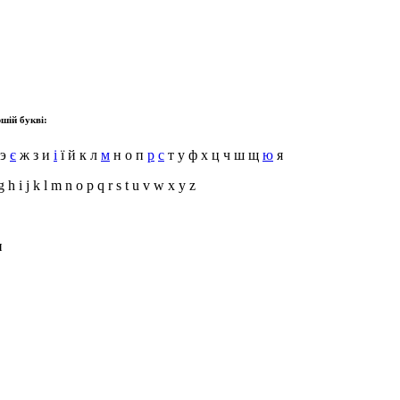
шій букві:
 э
є
ж з и
і
ї й к л
м
н о п
р
с
т у ф х ц ч ш щ
ю
я
g h i j k l m n o p q r s t u v w x y z
и