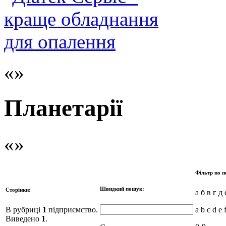
Планетарії
Фільтр по п
Швидкий пошук:
Сторінки:
а б в г д 
В рубриці
1
підприємство.
a b c d e 
Виведено
1
.