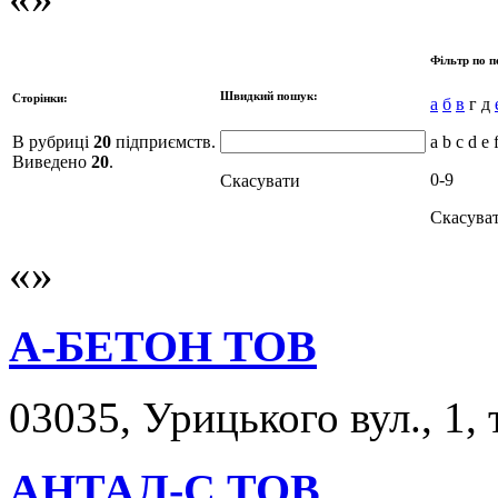
Фільтр по п
Швидкий пошук:
Сторінки:
а
б
в
г д
В рубриці
20
підприємств.
a b c d e 
Виведено
20
.
0-9
Скасувати
Скасува
А-БЕТОН ТОВ
03035, Урицького вул., 1, 
АНТАЛ-С ТОВ