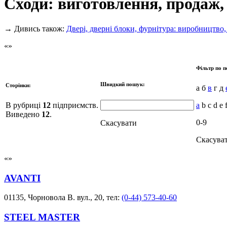
Сходи: виготовлення, продаж,
→
Дивись також:
Двері, дверні блоки, фурнітура: виробництво
Фільтр по п
Швидкий пошук:
Сторінки:
а б
в
г д
В рубриці
12
підприємств.
a
b c d e f
Виведено
12
.
0-9
Скасувати
Скасува
AVANTI
01135, Чорновола В. вул., 20, тел:
(0-44) 573-40-60
STEEL MASTER