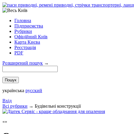
Головна
Підприємства
Рубрики
Офіційний Київ
Карта Києва
Реєстрація
PDF
Розширений пошук
→
українська
русский
Вхід
Всi рубрики
→
Будівельні конструкції