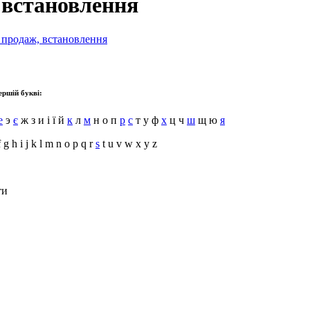
 встановлення
, продаж, встановлення
ершій букві:
е
э
є
ж з и і ї й
к
л
м
н о п
р
с
т у ф
х
ц ч
ш
щ ю
я
 g h i j k l m n o p q r
s
t u v w x y z
ти