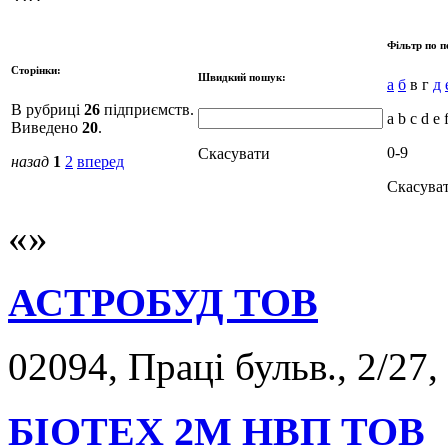
Фільтр по п
Сторінки:
Швидкий пошук:
а
б
в г
д
В рубриці
26
підприємств.
a b c d e 
Виведено
20
.
0-9
Скасувати
назад
1
2
вперед
Скасува
АСТРОБУД ТОВ
02094, Праці бульв., 2/27,
БІОТЕХ 2М НВП ТОВ