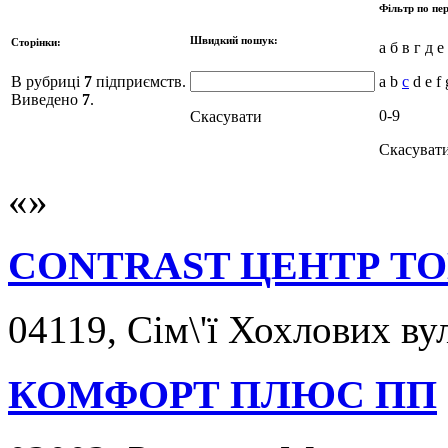
Фільтр по пер
Швидкий пошук:
Сторінки:
а б в г д е
В рубриці
7
підприємств.
a b
c
d e f 
Виведено
7
.
0-9
Скасувати
Скасуват
CONTRAST ЦЕНТР Т
04119, Сім\'ї Хохлових вул
КОМФОРТ ПЛЮС ПП