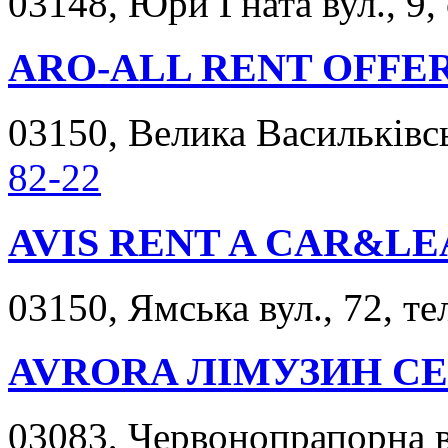
03148, Юри Гната вул., 9,
ARO-ALL RENT OFFE
03150, Велика Васильківсь
82-22
AVIS RENT A CAR&LE
03150, Ямська вул., 72, те
AVRORA ЛIМУЗИН С
03083, Червонопрапорна ву