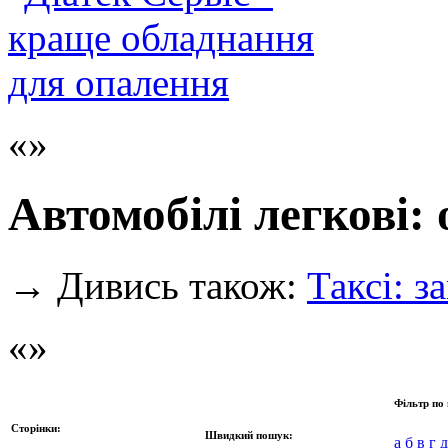
Автомобілі легкові:
→
Дивись також:
Таксі: з
Фільтр по 
Сторінки:
Швидкий пошук:
а
б
в
г
д