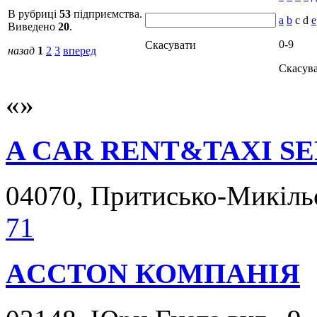
В рубриці
53
підприємства.
a
b
c d
e
Виведено
20
.
0-9
Скасувати
назад
1
2
3
вперед
Скасув
A CAR RENT&TAXI S
04070, Притисько-Микільсь
71
ACCTON КОМПАНІЯ