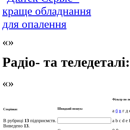
Радіо- та теледетал
Фільтр по п
Швидкий пошук:
Сторінки:
а
б
в
г д 
В рубриці
13
підприємств.
a b c d e 
Виведено
13
.